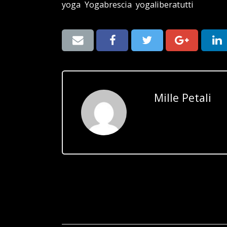
yoga
,
Yogabrescia
,
yogaliberatutti
Mille Petali
ARTICOLO PRECEDENTE
Grazie e… non dimenticare!