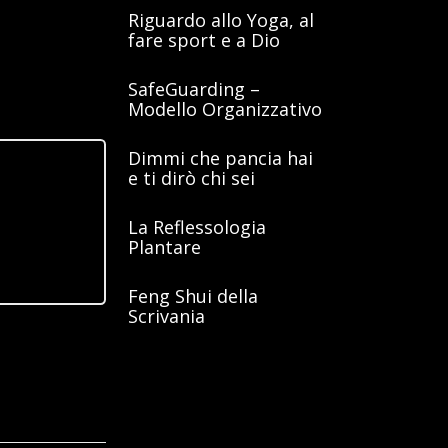
Riguardo allo Yoga, al
fare sport e a Dio
25 Ottobre 2024
SafeGuarding –
Modello Organizzativo
12 Settembre 2024
Dimmi che pancia hai
e ti dirò chi sei
13 Giugno 2024
La Reflessologia
Plantare
6 Giugno 2024
Feng Shui della
Scrivania
30 Maggio 2024
CCESSIVO
tiamo la
Covid-19
Categorie