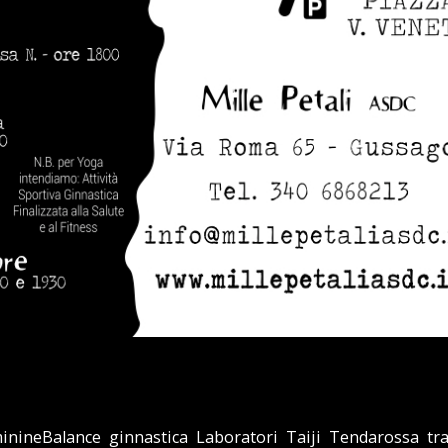
inineBalance
,
ginnastica
,
Laboratori
,
Taiji
,
Tendarossa
,
tr